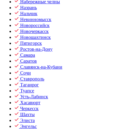
Набережные челны
Назрань
Нальчик
Невинномысск
Новороссийск
Новочеркасск
Новошахтинск
Пятигорск
Ростов-на-Дону
Самара
Саратов
Славянск-на-Кубани
Сочи
Ставрополь
Таганрог
Туапсе
Усть-Лабинск
Хасавюрт
Черкесск
Шахты
Элиста
Энгельс