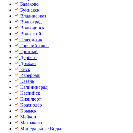
Балаково
Буйнакск
Владикавказ
Волгоград
Волгодонск
Волжский
Геленджик
Горячий ключ
Грозный
Дербент
Домбай
Ейск
Избербаш
Казань
Калининград
Каспийск
Кизилюрт
Краснодар
Крымск
Майкоп
Махачкала
Минеральные Воды