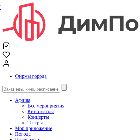
е
Фирмы города
Афиша
Все мероприятия
Кинотеатры
Концерты
Театры
Моб.приложение
Погода
Поддержка