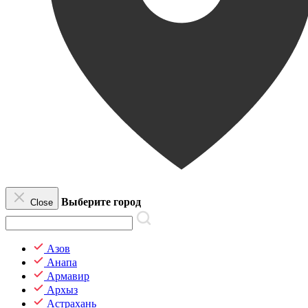
Выберите город
Close
Азов
Анапа
Армавир
Архыз
Астрахань