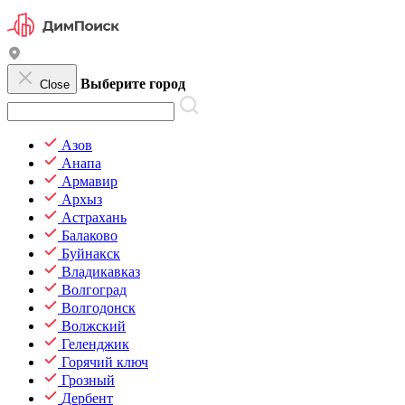
Выберите город
Close
Азов
Анапа
Армавир
Архыз
Астрахань
Балаково
Буйнакск
Владикавказ
Волгоград
Волгодонск
Волжский
Геленджик
Горячий ключ
Грозный
Дербент