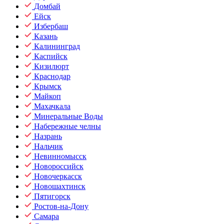
Домбай
Ейск
Избербаш
Казань
Калининград
Каспийск
Кизилюрт
Краснодар
Крымск
Майкоп
Махачкала
Минеральные Воды
Набережные челны
Назрань
Нальчик
Невинномысск
Новороссийск
Новочеркасск
Новошахтинск
Пятигорск
Ростов-на-Дону
Самара