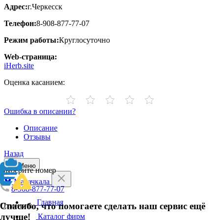
Адрес:
г.Черкесск
Телефон:
8-908-877-77-07
Режим работы:
Круглосуточно
Web-страница:
iHerb.site
Оценка касанием:
Ошибка в описании?
Описание
Отзывы
Назад
Меню
Выберите номер
Махачкала
8-908-877-77-07
Главная
Спасибо, что помогаете сделать наш сервис ещё
Отменить
лучше!
Каталог фирм