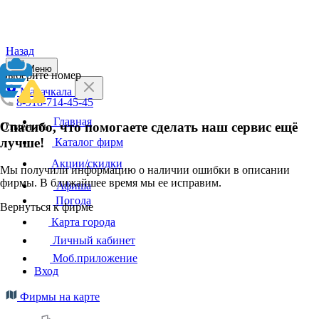
Назад
Меню
Выберите номер
Махачкала
8-918-714-45-45
Главная
Спасибо, что помогаете сделать наш сервис ещё
Отменить
лучше!
Каталог фирм
Акции/скидки
Мы получили информацию о наличии ошибки в описании
фирмы. В ближайшее время мы ее исправим.
Афиша
Погода
Вернуться к фирме
Карта города
Личный кабинет
Моб.приложение
Вход
Фирмы на карте