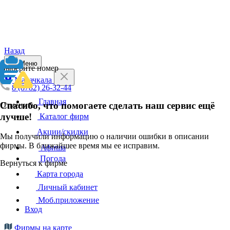
Назад
Меню
Выберите номер
Махачкала
8 (8782) 26-32-44
Главная
Спасибо, что помогаете сделать наш сервис ещё
Отменить
лучше!
Каталог фирм
Акции/скидки
Мы получили информацию о наличии ошибки в описании
фирмы. В ближайшее время мы ее исправим.
Афиша
Погода
Вернуться к фирме
Карта города
Личный кабинет
Моб.приложение
Вход
Фирмы на карте