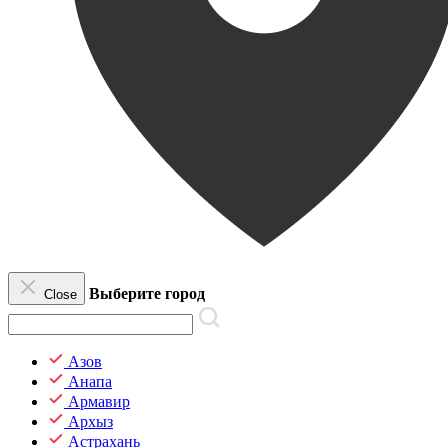
Выберите город
Close
Азов
Анапа
Армавир
Архыз
Астрахань