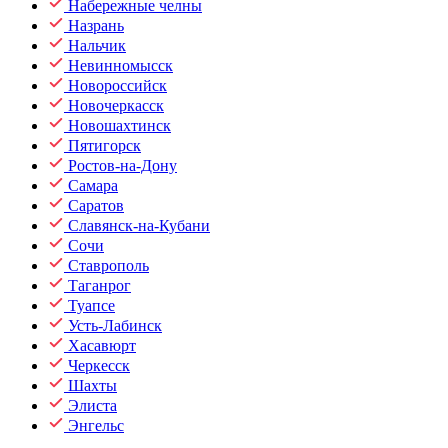
Набережные челны
Назрань
Нальчик
Невинномысск
Новороссийск
Новочеркасск
Новошахтинск
Пятигорск
Ростов-на-Дону
Самара
Саратов
Славянск-на-Кубани
Сочи
Ставрополь
Таганрог
Туапсе
Усть-Лабинск
Хасавюрт
Черкесск
Шахты
Элиста
Энгельс