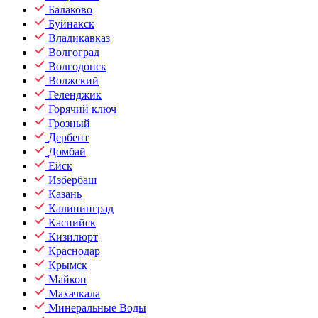
Балаково
Буйнакск
Владикавказ
Волгоград
Волгодонск
Волжский
Геленджик
Горячий ключ
Грозный
Дербент
Домбай
Ейск
Избербаш
Казань
Калининград
Каспийск
Кизилюрт
Краснодар
Крымск
Майкоп
Махачкала
Минеральные Воды