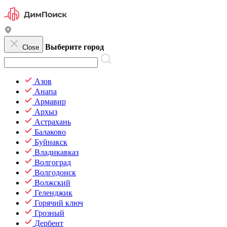
Выберите город
Close
Азов
Анапа
Армавир
Архыз
Астрахань
Балаково
Буйнакск
Владикавказ
Волгоград
Волгодонск
Волжский
Геленджик
Горячий ключ
Грозный
Дербент