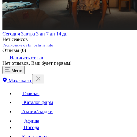
Сегодня
Завтра
3 дн
7 дн
14 дн
Нет сеансов
Расписание от kinoafisha.info
Отзывы (
0
)
Написать отзыв
Нет отзывов. Ваш будет первым!
Меню
Махачкала
Главная
Каталог фирм
Акции/скидки
Афиша
Погода
Карта города