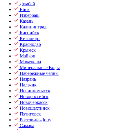
Домбай
Ейск
Избербаш
Казань
Калининград
Каспийск
Кизилюрт
Краснодар
Крымск
Майкоп
Махачкала
Минеральные Воды
Набережные челны
Назрань
Нальчик
Невинномысск
Новороссийск
Новочеркасск
Новошахтинск
Пятигорск
Ростов-на-Дону
Самара