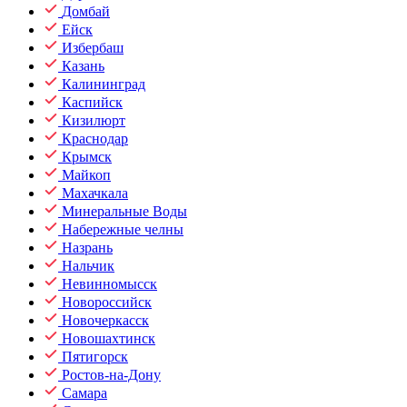
Домбай
Ейск
Избербаш
Казань
Калининград
Каспийск
Кизилюрт
Краснодар
Крымск
Майкоп
Махачкала
Минеральные Воды
Набережные челны
Назрань
Нальчик
Невинномысск
Новороссийск
Новочеркасск
Новошахтинск
Пятигорск
Ростов-на-Дону
Самара