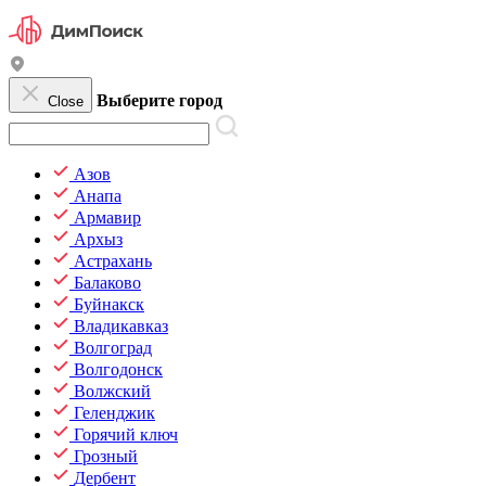
Выберите город
Close
Азов
Анапа
Армавир
Архыз
Астрахань
Балаково
Буйнакск
Владикавказ
Волгоград
Волгодонск
Волжский
Геленджик
Горячий ключ
Грозный
Дербент