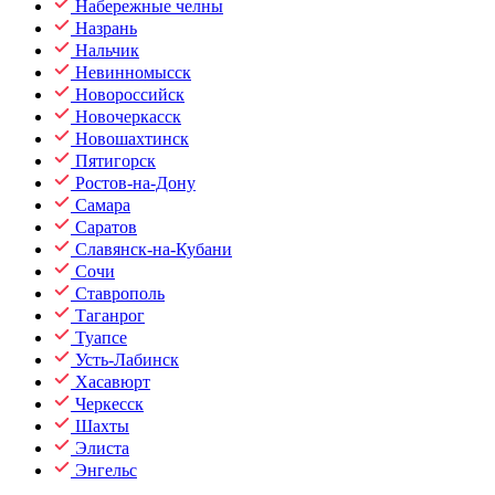
Набережные челны
Назрань
Нальчик
Невинномысск
Новороссийск
Новочеркасск
Новошахтинск
Пятигорск
Ростов-на-Дону
Самара
Саратов
Славянск-на-Кубани
Сочи
Ставрополь
Таганрог
Туапсе
Усть-Лабинск
Хасавюрт
Черкесск
Шахты
Элиста
Энгельс