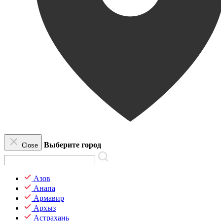
Выберите город
Close
Азов
Анапа
Армавир
Архыз
Астрахань