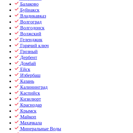
Балаково
Буйнакск
Владикавказ
Волгоград
Волгодонск
Волжский
Геленджик
Горячий ключ
Грозный
Дербент
Домбай
Ейск
Избербаш
Казань
Калининград
Каспийск
Кизилюрт
Краснодар
Крымск
Майкоп
Махачкала
Минеральные Воды