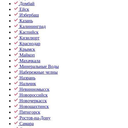
Домбай
Ейск
Избербаш
Казань
Калининград
Каспийск
Кизилюрт
Краснодар
Крымск
Майкоп
Махачкала
Минеральные Воды
Набережные челны
Назрань
Нальчик
Невинномысск
Новороссийск
Новочеркасск
Новошахтинск
Пятигорск
Ростов-на-Дону
Самара