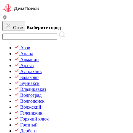
Выберите город
Close
Азов
Анапа
Армавир
Архыз
Астрахань
Балаково
Буйнакск
Владикавказ
Волгоград
Волгодонск
Волжский
Геленджик
Горячий ключ
Грозный
Дербент