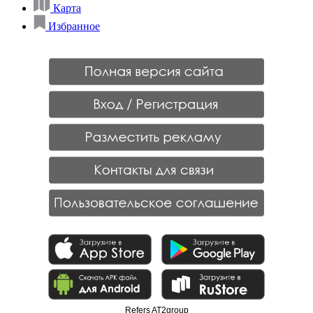
Карта
Избранное
Refers AT2group