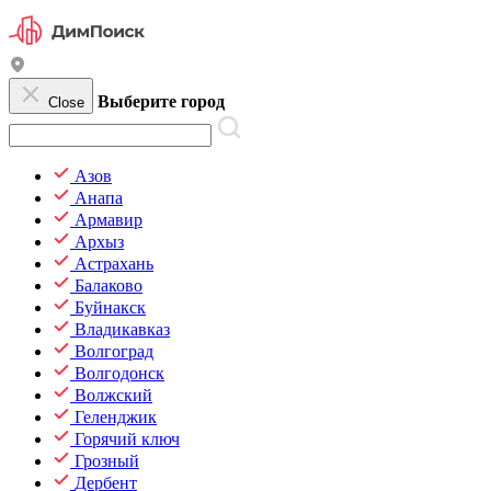
Выберите город
Close
Азов
Анапа
Армавир
Архыз
Астрахань
Балаково
Буйнакск
Владикавказ
Волгоград
Волгодонск
Волжский
Геленджик
Горячий ключ
Грозный
Дербент