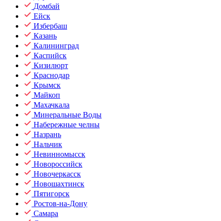
Домбай
Ейск
Избербаш
Казань
Калининград
Каспийск
Кизилюрт
Краснодар
Крымск
Майкоп
Махачкала
Минеральные Воды
Набережные челны
Назрань
Нальчик
Невинномысск
Новороссийск
Новочеркасск
Новошахтинск
Пятигорск
Ростов-на-Дону
Самара