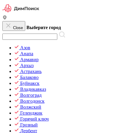
Выберите город
Close
Азов
Анапа
Армавир
Архыз
Астрахань
Балаково
Буйнакск
Владикавказ
Волгоград
Волгодонск
Волжский
Геленджик
Горячий ключ
Грозный
Дербент