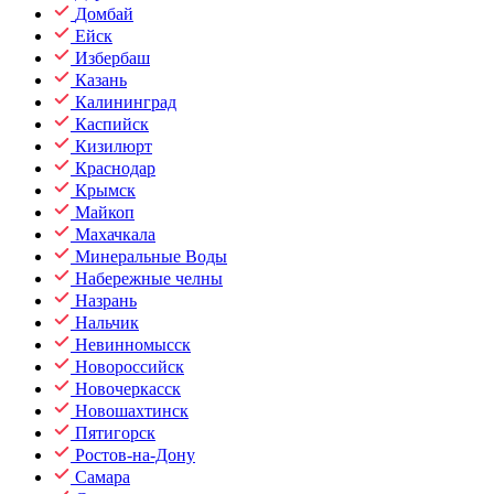
Домбай
Ейск
Избербаш
Казань
Калининград
Каспийск
Кизилюрт
Краснодар
Крымск
Майкоп
Махачкала
Минеральные Воды
Набережные челны
Назрань
Нальчик
Невинномысск
Новороссийск
Новочеркасск
Новошахтинск
Пятигорск
Ростов-на-Дону
Самара