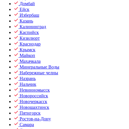
Домбай
Ейск
Избербаш
Казань
Калининград
Каспийск
Кизилюрт
Краснодар
Крымск
Майкоп
Махачкала
Минеральные Воды
Набережные челны
Назрань
Нальчик
Невинномысск
Новороссийск
Новочеркасск
Новошахтинск
Пятигорск
Ростов-на-Дону
Самара