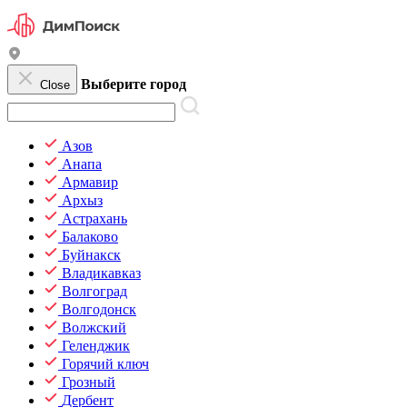
Выберите город
Close
Азов
Анапа
Армавир
Архыз
Астрахань
Балаково
Буйнакск
Владикавказ
Волгоград
Волгодонск
Волжский
Геленджик
Горячий ключ
Грозный
Дербент