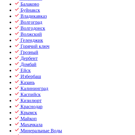
Балаково
Буйнакск
Владикавказ
Волгоград
Волгодонск
Волжский
Геленджик
Горячий ключ
Грозный
Дербент
Домбай
Ейск
Избербаш
Казань
Калининград
Каспийск
Кизилюрт
Краснодар
Крымск
Майкоп
Махачкала
Минеральные Воды