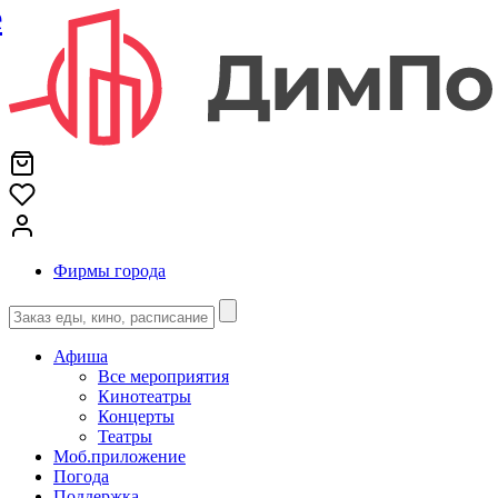
е
Фирмы города
Афиша
Все мероприятия
Кинотеатры
Концерты
Театры
Моб.приложение
Погода
Поддержка