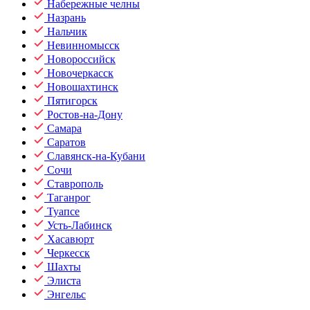
Набережные челны
Назрань
Нальчик
Невинномысск
Новороссийск
Новочеркасск
Новошахтинск
Пятигорск
Ростов-на-Дону
Самара
Саратов
Славянск-на-Кубани
Сочи
Ставрополь
Таганрог
Туапсе
Усть-Лабинск
Хасавюрт
Черкесск
Шахты
Элиста
Энгельс