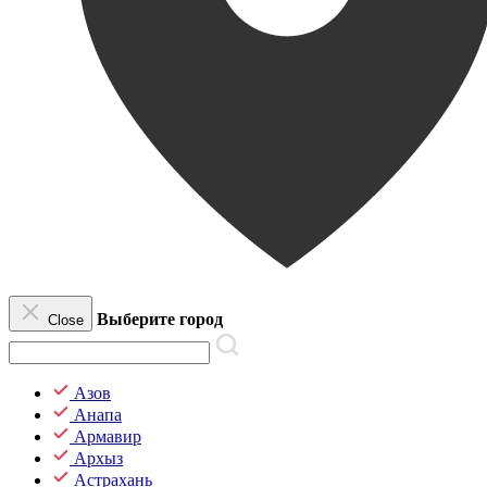
Выберите город
Close
Азов
Анапа
Армавир
Архыз
Астрахань