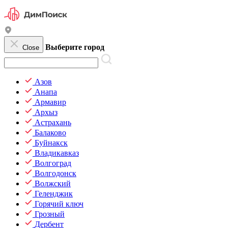
Выберите город
Close
Азов
Анапа
Армавир
Архыз
Астрахань
Балаково
Буйнакск
Владикавказ
Волгоград
Волгодонск
Волжский
Геленджик
Горячий ключ
Грозный
Дербент