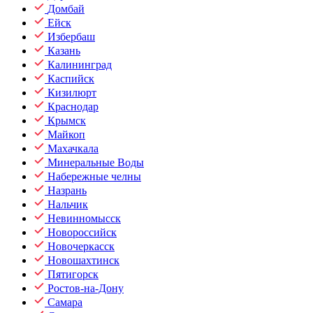
Домбай
Ейск
Избербаш
Казань
Калининград
Каспийск
Кизилюрт
Краснодар
Крымск
Майкоп
Махачкала
Минеральные Воды
Набережные челны
Назрань
Нальчик
Невинномысск
Новороссийск
Новочеркасск
Новошахтинск
Пятигорск
Ростов-на-Дону
Самара