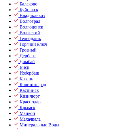
Балаково
Буйнакск
Владикавказ
Волгоград
Волгодонск
Волжский
Геленджик
Горячий ключ
Грозный
Дербент
Домбай
Ейск
Избербаш
Казань
Калининград
Каспийск
Кизилюрт
Краснодар
Крымск
Майкоп
Махачкала
Минеральные Воды