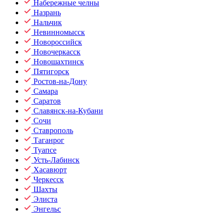
Набережные челны
Назрань
Нальчик
Невинномысск
Новороссийск
Новочеркасск
Новошахтинск
Пятигорск
Ростов-на-Дону
Самара
Саратов
Славянск-на-Кубани
Сочи
Ставрополь
Таганрог
Туапсе
Усть-Лабинск
Хасавюрт
Черкесск
Шахты
Элиста
Энгельс