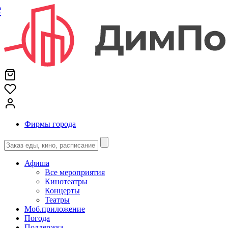
е
Фирмы города
Афиша
Все мероприятия
Кинотеатры
Концерты
Театры
Моб.приложение
Погода
Поддержка