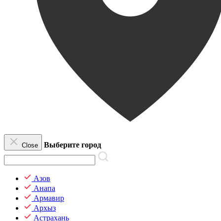
Выберите город
Close
Азов
Анапа
Армавир
Архыз
Астрахань