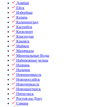
Домбай
Ейск
Избербаш
Казань
Калининград
Каспийск
Кизилюрт
Краснодар
Крымск
Майкоп
Махачкала
Минеральные Воды
Набережные челны
Назрань
Нальчик
Невинномысск
Новороссийск
Новочеркасск
Новошахтинск
Пятигорск
Ростов-на-Дону
Самара