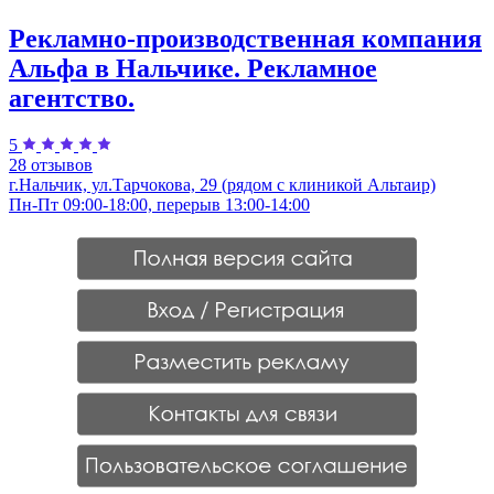
Рекламно-производственная компания
Альфа в Нальчике. Рекламное
агентство.
5
28 отзывов
г.Нальчик, ул.Тарчокова, 29 (рядом с клиникой Альтаир)
Пн-Пт 09:00-18:00, перерыв 13:00-14:00