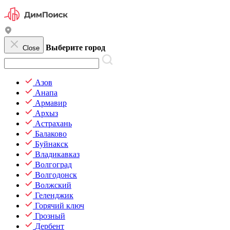
Выберите город
Close
Азов
Анапа
Армавир
Архыз
Астрахань
Балаково
Буйнакск
Владикавказ
Волгоград
Волгодонск
Волжский
Геленджик
Горячий ключ
Грозный
Дербент