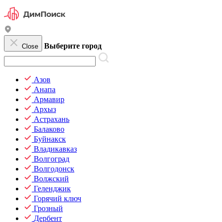
Выберите город
Close
Азов
Анапа
Армавир
Архыз
Астрахань
Балаково
Буйнакск
Владикавказ
Волгоград
Волгодонск
Волжский
Геленджик
Горячий ключ
Грозный
Дербент