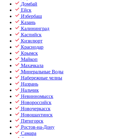
Домбай
Ейск
Избербаш
Казань
Калининград
Каспийск
Кизилюрт
Краснодар
Крымск
Майкоп
Махачкала
Минеральные Воды
Набережные челны
Назрань
Нальчик
Невинномысск
Новороссийск
Новочеркасск
Новошахтинск
Пятигорск
Ростов-на-Дону
Самара