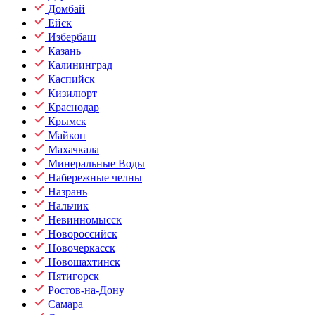
Домбай
Ейск
Избербаш
Казань
Калининград
Каспийск
Кизилюрт
Краснодар
Крымск
Майкоп
Махачкала
Минеральные Воды
Набережные челны
Назрань
Нальчик
Невинномысск
Новороссийск
Новочеркасск
Новошахтинск
Пятигорск
Ростов-на-Дону
Самара