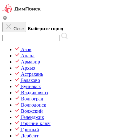
Выберите город
Close
Азов
Анапа
Армавир
Архыз
Астрахань
Балаково
Буйнакск
Владикавказ
Волгоград
Волгодонск
Волжский
Геленджик
Горячий ключ
Грозный
Дербент