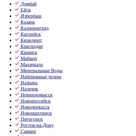
Домбай
Ейск
Избербаш
Казань
Калининград
Каспийск
Кизилюрт
Краснодар
Крымск
Майкоп
Махачкала
Минеральные Воды
Набережные челны
Назрань
Нальчик
Невинномысск
Новороссийск
Новочеркасск
Новошахтинск
Пятигорск
Ростов-на-Дону
Самара