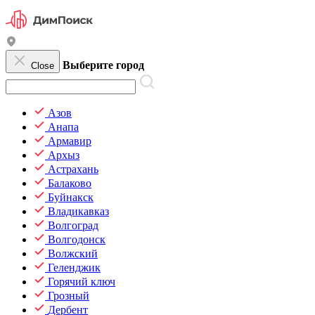
Выберите город
Close
Азов
Анапа
Армавир
Архыз
Астрахань
Балаково
Буйнакск
Владикавказ
Волгоград
Волгодонск
Волжский
Геленджик
Горячий ключ
Грозный
Дербент