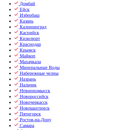
Домбай
Ейск
Избербаш
Казань
Калининград
Каспийск
Кизилюрт
Краснодар
Крымск
Майкоп
Махачкала
Минеральные Воды
Набережные челны
Назрань
Нальчик
Невинномысск
Новороссийск
Новочеркасск
Новошахтинск
Пятигорск
Ростов-на-Дону
Самара