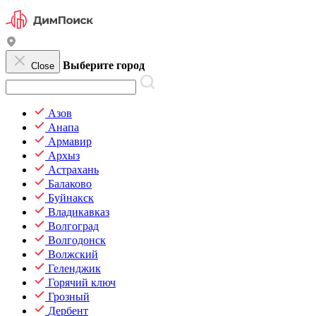
Выберите город
Close
Азов
Анапа
Армавир
Архыз
Астрахань
Балаково
Буйнакск
Владикавказ
Волгоград
Волгодонск
Волжский
Геленджик
Горячий ключ
Грозный
Дербент