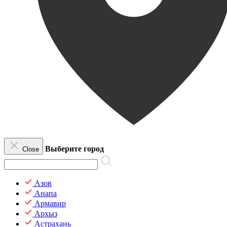
Выберите город
Close
Азов
Анапа
Армавир
Архыз
Астрахань