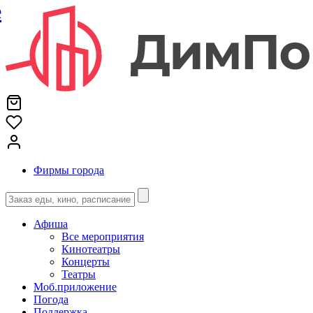
е
Фирмы города
Афиша
Все мероприятия
Кинотеатры
Концерты
Театры
Моб.приложение
Погода
Поддержка