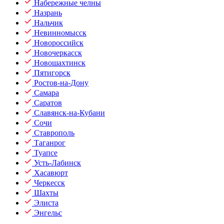
Набережные челны
Назрань
Нальчик
Невинномысск
Новороссийск
Новочеркасск
Новошахтинск
Пятигорск
Ростов-на-Дону
Самара
Саратов
Славянск-на-Кубани
Сочи
Ставрополь
Таганрог
Туапсе
Усть-Лабинск
Хасавюрт
Черкесск
Шахты
Элиста
Энгельс