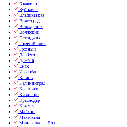
Балаково
Буйнакск
Владикавказ
Волгоград
Волгодонск
Волжский
Геленджик
Горячий ключ
Грозный
Дербент
Домбай
Ейск
Избербаш
Казань
Калининград
Каспийск
Кизилюрт
Краснодар
Крымск
Майкоп
Махачкала
Минеральные Воды