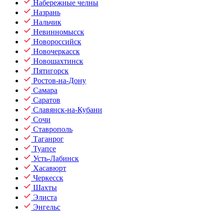
Набережные челны
Назрань
Нальчик
Невинномысск
Новороссийск
Новочеркасск
Новошахтинск
Пятигорск
Ростов-на-Дону
Самара
Саратов
Славянск-на-Кубани
Сочи
Ставрополь
Таганрог
Туапсе
Усть-Лабинск
Хасавюрт
Черкесск
Шахты
Элиста
Энгельс