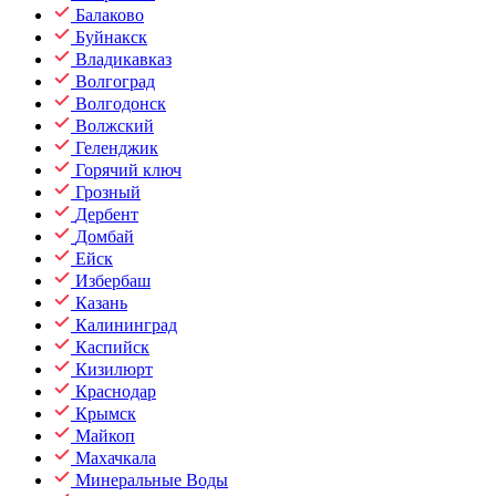
Балаково
Буйнакск
Владикавказ
Волгоград
Волгодонск
Волжский
Геленджик
Горячий ключ
Грозный
Дербент
Домбай
Ейск
Избербаш
Казань
Калининград
Каспийск
Кизилюрт
Краснодар
Крымск
Майкоп
Махачкала
Минеральные Воды