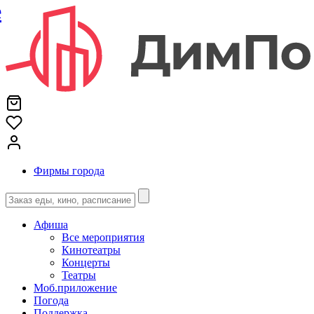
е
Фирмы города
Афиша
Все мероприятия
Кинотеатры
Концерты
Театры
Моб.приложение
Погода
Поддержка