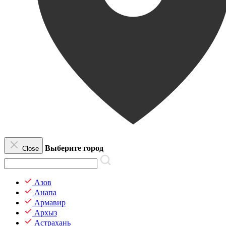
Выберите город
Close
Азов
Анапа
Армавир
Архыз
Астрахань