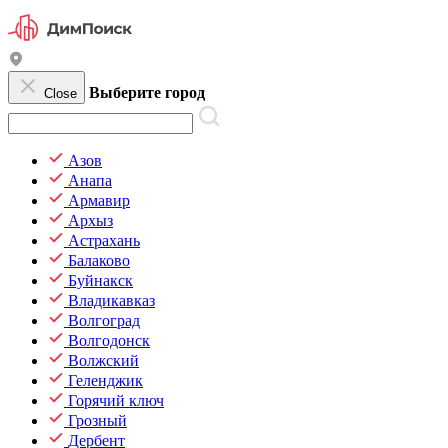
Выберите город
Close
Азов
Анапа
Армавир
Архыз
Астрахань
Балаково
Буйнакск
Владикавказ
Волгоград
Волгодонск
Волжский
Геленджик
Горячий ключ
Грозный
Дербент