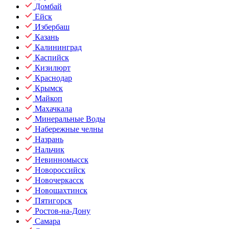
Домбай
Ейск
Избербаш
Казань
Калининград
Каспийск
Кизилюрт
Краснодар
Крымск
Майкоп
Махачкала
Минеральные Воды
Набережные челны
Назрань
Нальчик
Невинномысск
Новороссийск
Новочеркасск
Новошахтинск
Пятигорск
Ростов-на-Дону
Самара