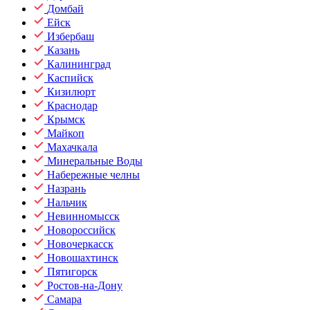
Домбай
Ейск
Избербаш
Казань
Калининград
Каспийск
Кизилюрт
Краснодар
Крымск
Майкоп
Махачкала
Минеральные Воды
Набережные челны
Назрань
Нальчик
Невинномысск
Новороссийск
Новочеркасск
Новошахтинск
Пятигорск
Ростов-на-Дону
Самара