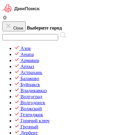
Выберите город
Close
Азов
Анапа
Армавир
Архыз
Астрахань
Балаково
Буйнакск
Владикавказ
Волгоград
Волгодонск
Волжский
Геленджик
Горячий ключ
Грозный
Дербент