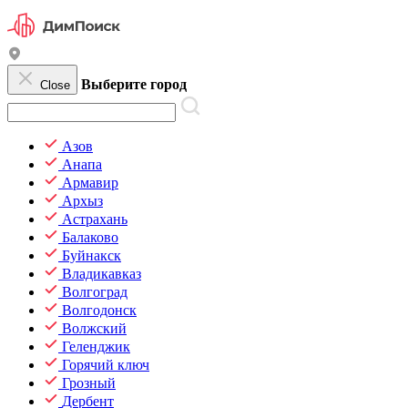
Выберите город
Close
Азов
Анапа
Армавир
Архыз
Астрахань
Балаково
Буйнакск
Владикавказ
Волгоград
Волгодонск
Волжский
Геленджик
Горячий ключ
Грозный
Дербент