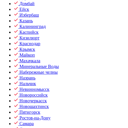
Домбай
Ейск
Избербаш
Казань
Калининград
Каспийск
Кизилюрт
Краснодар
Крымск
Майкоп
Махачкала
Минеральные Воды
Набережные челны
Назрань
Нальчик
Невинномысск
Новороссийск
Новочеркасск
Новошахтинск
Пятигорск
Ростов-на-Дону
Самара