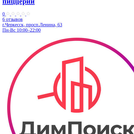
пиццерии
0
6 отзывов
г.Черкесск, просп.Ленина, 63
Пн-Вс 10:00–22:00